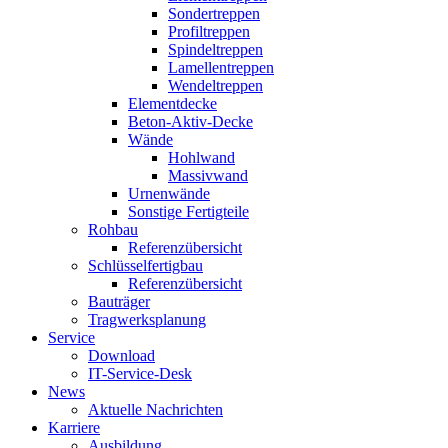
Sondertreppen
Profiltreppen
Spindeltreppen
Lamellentreppen
Wendeltreppen
Elementdecke
Beton-Aktiv-Decke
Wände
Hohlwand
Massivwand
Urnenwände
Sonstige Fertigteile
Rohbau
Referenzübersicht
Schlüsselfertigbau
Referenzübersicht
Bauträger
Tragwerksplanung
Service
Download
IT-Service-Desk
News
Aktuelle Nachrichten
Karriere
Ausbildung